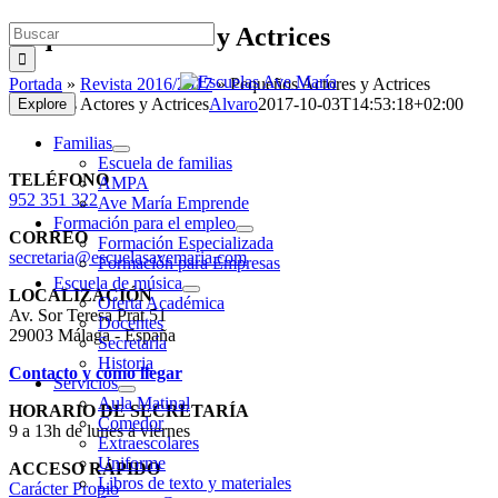
Saltar
Buscar:
Pequeños Actores y Actrices
al
contenido
Portada
»
Revista 2016/2017
»
Pequeños Actores y Actrices
Pequeños Actores y Actrices
Alvaro
2017-10-03T14:53:18+02:00
Explore
Familias
Escuela de familias
TELÉFONO
AMPA
952 351 322
Ave María Emprende
Formación para el empleo
CORREO
Formación Especializada
secretaria@escuelasavemaria.com
Formación para Empresas
Escuela de música
LOCALIZACIÓN
Oferta Académica
Av. Sor Teresa Prat 51
Docentes
29003 Málaga - España
Secretaría
Historia
Contacto y cómo llegar
Servicios
Aula Matinal
HORARIO DE SECRETARÍA
Comedor
9 a 13h de lunes a viernes
Extraescolares
Uniforme
ACCESO RÁPIDO
Libros de texto y materiales
Carácter Propio