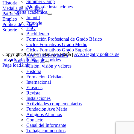
Summer Camp
Historia
Alquiler de instalaciones
Medalla de la Ciudad
Oferta académica
Patronato
Infantil
Empleo
Primaria
Política de Calidad
ESO
Soporte
Bachillerato
Formación Profesional de Grado Básico
Ciclos Formativos Grado Medio
Ciclos Formativos Grado Superior
Copyright 2023 Escuelas Ave María |
Aviso legal y política de
Ave María Formación
privacidad
|
Política de cookies
Nuestro colegio
Page load link
Misión, visión y valores
Ir
Historia
a
Formación Cristiana
Arriba
Internacional
Erasmus
Revista
Instalaciones
Actividades complementarias
Fundación Ave María
Antiguos Alumnos
Contacto
Canal del Informante
Trabaja con nosotros