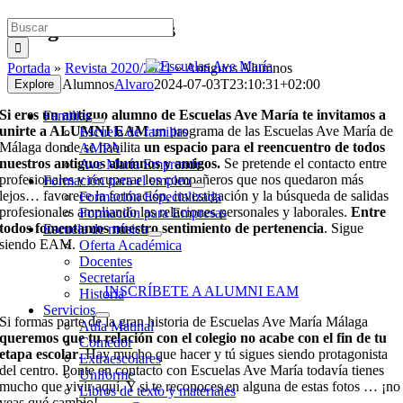
Saltar
Buscar:
Antiguos Alumnos
al
contenido
Portada
»
Revista 2020/2021
»
Antiguos Alumnos
Antiguos Alumnos
Alvaro
2024-07-03T23:10:31+02:00
Explore
Si eres un antiguo alumno de Escuelas Ave María te invitamos a
Familias
unirte a ALUMNI EAM
un programa de las Escuelas Ave María de
Escuela de familias
Málaga donde se habilita
un espacio para el reencuentro de todos
AMPA
nuestros antiguos alumnos y amigos.
Se pretende el contacto entre
Ave María Emprende
profesionales y recuperar los compañeros que nos quedaron más
Formación para el empleo
lejos… favorece la formación, investigación y la búsqueda de salidas
Formación Especializada
profesionales ampliando las relaciones personales y laborales.
Entre
Formación para Empresas
todos fomentamos nuestro sentimiento de pertenencia
. Sigue
Escuela de música
siendo EAM.
Oferta Académica
Docentes
Secretaría
INSCRÍBETE A ALUMNI EAM
Historia
Servicios
Si formas parte de la gran historia de Escuelas Ave María Málaga
Aula Matinal
queremos que tu relación con el colegio no acabe con el fin de tu
Comedor
etapa escolar
. Hay mucho que hacer y tú sigues siendo protagonista
Extraescolares
del centro. Ponte en contacto con Escuelas Ave María todavía tienes
Uniforme
mucho que vivir aquí. Y si te reconoces en alguna de estas fotos … ¡no
Libros de texto y materiales
veas qué cambio!