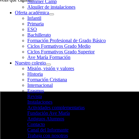
Summer Camp
Alquiler de instalaciones
Oferta académica
Infantil
Primaria
ESO
Bachillerato
Formación Profesional de Grado Básico
Ciclos Formativos Grado Medio
Ciclos Formativos Grado Superior
Ave María Formación
Nuestro colegio
Misión, visión y valores
Historia
Formación Cristiana
Internacional
Erasmus
Revista
Instalaciones
Actividades complementarias
Fundación Ave María
Antiguos Alumnos
Contacto
Canal del Informante
Trabaja con nosotros