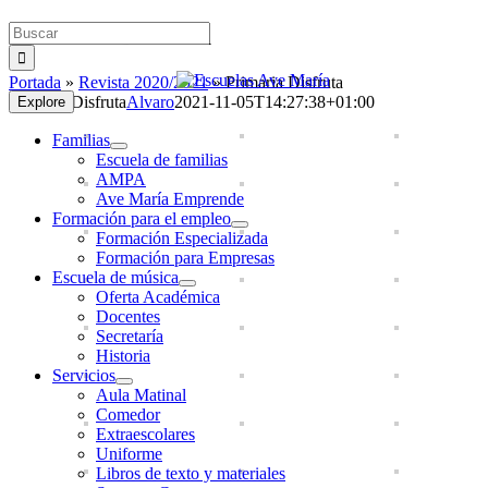
Saltar
Buscar:
Primaria Disfruta
al
contenido
Portada
»
Revista 2020/2021
»
Primaria Disfruta
Primaria Disfruta
Alvaro
2021-11-05T14:27:38+01:00
Explore
Familias
Escuela de familias
AMPA
Ave María Emprende
Formación para el empleo
Formación Especializada
Formación para Empresas
Escuela de música
Oferta Académica
Docentes
Secretaría
Historia
Servicios
Aula Matinal
Comedor
Extraescolares
Uniforme
Libros de texto y materiales