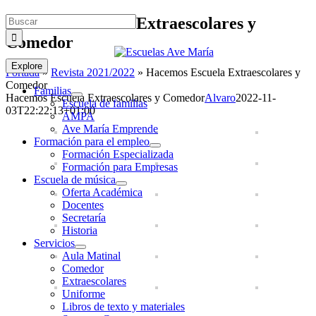
Saltar
Buscar:
Hacemos Escuela Extraescolares y
al
Comedor
contenido
Explore
Portada
»
Revista 2021/2022
»
Hacemos Escuela Extraescolares y
Comedor
Familias
Hacemos Escuela Extraescolares y Comedor
Alvaro
2022-11-
Escuela de familias
03T22:22:13+01:00
AMPA
Ave María Emprende
Formación para el empleo
Formación Especializada
Formación para Empresas
Escuela de música
Oferta Académica
Docentes
Secretaría
Historia
Servicios
Aula Matinal
Comedor
Extraescolares
Uniforme
Libros de texto y materiales