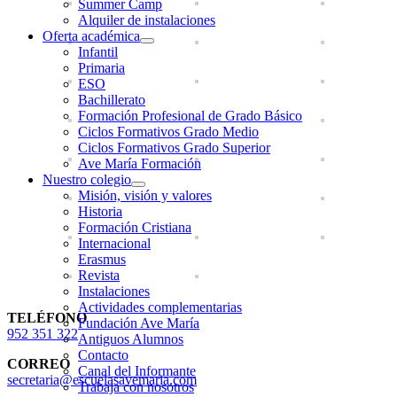
Summer Camp
Alquiler de instalaciones
Oferta académica
Infantil
Primaria
ESO
Bachillerato
Formación Profesional de Grado Básico
Ciclos Formativos Grado Medio
Ciclos Formativos Grado Superior
Ave María Formación
Nuestro colegio
Misión, visión y valores
Historia
Formación Cristiana
Internacional
Erasmus
Revista
Instalaciones
Actividades complementarias
TELÉFONO
Fundación Ave María
952 351 322
Antiguos Alumnos
Contacto
CORREO
Canal del Informante
secretaria@escuelasavemaria.com
Trabaja con nosotros