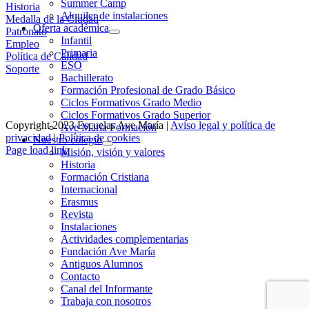
Summer Camp
Historia
Alquiler de instalaciones
Medalla de la Ciudad
Oferta académica
Patronato
Infantil
Empleo
Primaria
Política de Calidad
ESO
Soporte
Bachillerato
Formación Profesional de Grado Básico
Ciclos Formativos Grado Medio
Ciclos Formativos Grado Superior
Copyright 2023 Escuelas Ave María |
Aviso legal y política de
Ave María Formación
privacidad
|
Política de cookies
Nuestro colegio
Page load link
Misión, visión y valores
Ir
Historia
a
Formación Cristiana
Arriba
Internacional
Erasmus
Revista
Instalaciones
Actividades complementarias
Fundación Ave María
Antiguos Alumnos
Contacto
Canal del Informante
Trabaja con nosotros