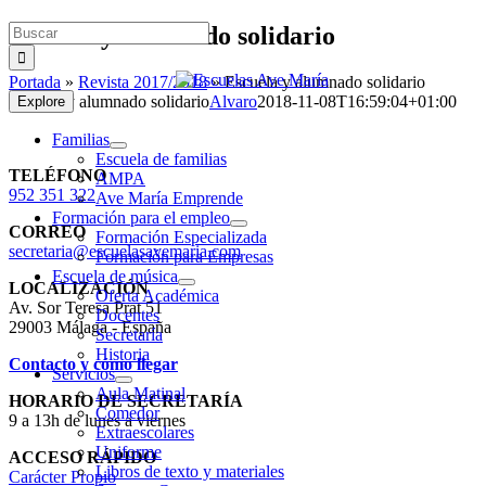
Saltar
Buscar:
Escuela y alumnado solidario
al
contenido
Portada
»
Revista 2017/2018
»
Escuela y alumnado solidario
Escuela y alumnado solidario
Alvaro
2018-11-08T16:59:04+01:00
Explore
Familias
Escuela de familias
TELÉFONO
AMPA
952 351 322
Ave María Emprende
Formación para el empleo
CORREO
Formación Especializada
secretaria@escuelasavemaria.com
Formación para Empresas
Escuela de música
LOCALIZACIÓN
Oferta Académica
Av. Sor Teresa Prat 51
Docentes
29003 Málaga - España
Secretaría
Historia
Contacto y cómo llegar
Servicios
Aula Matinal
HORARIO DE SECRETARÍA
Comedor
9 a 13h de lunes a viernes
Extraescolares
Uniforme
ACCESO RÁPIDO
Libros de texto y materiales
Carácter Propio